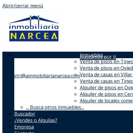
Abrir/cerrar menú
Inmuebles
Buscamos por ti
Venta de pisos en Tine
Venta de pisos en Ovie
Venta de casas en Villa
infoastri@ainmobiliarianarcea.com
Venta de casas en Tine
Alquiler de pisos en Ov
Alquiler de pisos en Ce
Alquiler de locales com
...
Busca otros inmuebles...
Buscador
608784931
¿Vendes o Alquilas?
Empresa