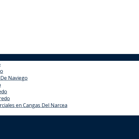
o
do
r De Naviego
o
iedo
rredo
erciales en Cangas Del Narcea