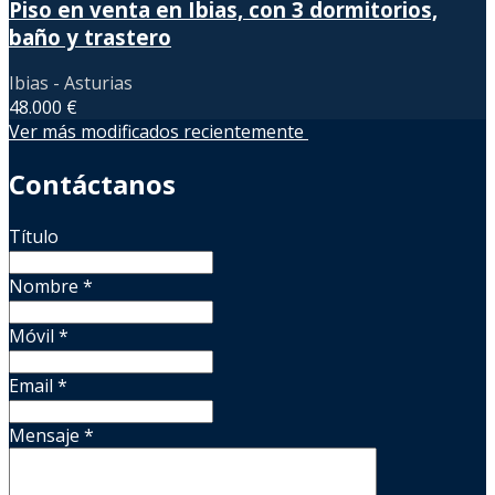
Piso en venta en Ibias, con 3 dormitorios,
baño y trastero
Ibias - Asturias
48.000 €
Ver más modificados recientemente
Contáctanos
Título
Nombre
*
Móvil
*
Email
*
Mensaje
*